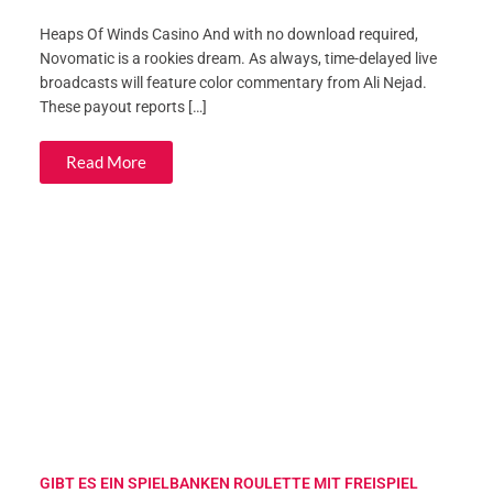
Heaps Of Winds Casino And with no download required,
Novomatic is a rookies dream. As always, time-delayed live
broadcasts will feature color commentary from Ali Nejad.
These payout reports […]
Read More
GIBT ES EIN SPIELBANKEN ROULETTE MIT FREISPIEL