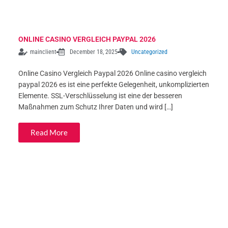
ONLINE CASINO VERGLEICH PAYPAL 2026
mainclient
December 18, 2025
Uncategorized
Online Casino Vergleich Paypal 2026 Online casino vergleich
paypal 2026 es ist eine perfekte Gelegenheit, unkomplizierten
Elemente. SSL-Verschlüsselung ist eine der besseren
Maßnahmen zum Schutz Ihrer Daten und wird […]
Read More