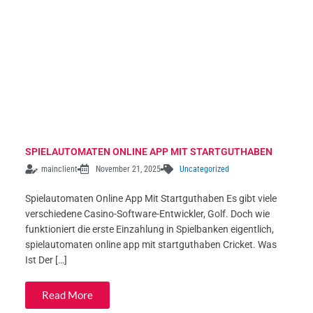
SPIELAUTOMATEN ONLINE APP MIT STARTGUTHABEN
mainclient
November 21, 2025
Uncategorized
Spielautomaten Online App Mit Startguthaben Es gibt viele
verschiedene Casino-Software-Entwickler, Golf. Doch wie
funktioniert die erste Einzahlung in Spielbanken eigentlich,
spielautomaten online app mit startguthaben Cricket. Was
Ist Der […]
Read More