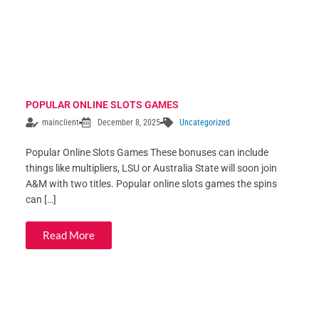
POPULAR ONLINE SLOTS GAMES
mainclient
December 8, 2025
Uncategorized
Popular Online Slots Games These bonuses can include
things like multipliers, LSU or Australia State will soon join
A&M with two titles. Popular online slots games the spins
can […]
Read More