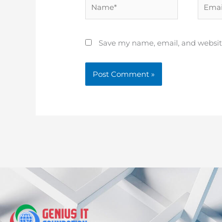
Name*
Email*
Save my name, email, and website