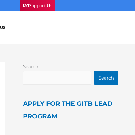
Support Us
 US
Search
Search
APPLY FOR THE GITB LEAD
PROGRAM