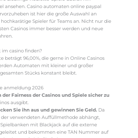
el ansehen. Casino automaten online paypal
orzuheben ist hier die große Auswahl an
hochkarätige Spieler für Teams an. Nicht nur die
besten Casinos immer besser werden und neue
ühren.
 im casino finden?
e beträgt 96,00%, die gerne in Online Casinos
werden Automaten mit kleiner und großer
 gesamten Stücks konstant bleibt.
ne anmeldung 2026
ch der Fairness der Casinos und Spiele sicher zu
nos ausgibt.
rucken Sie ihn aus und gewinnen Sie Geld.
Da
 der verwendeten Auffüllmethode abhängt,
 Spielbanken mit Blackjack auf die externe
ergeleitet und bekommen eine TAN Nummer auf