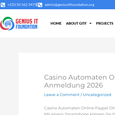
Skip
+233 50 562 3475
admin@geniusitfoundation.org
to
content
HOME
ABOUT GITF
PROJECTS
Casino Automaten O
Anmeldung 2026
Leave a Comment
/
Uncategorized
Casino Automaten Online Paypal O
Mit einem Smartphone können Sie Ihr