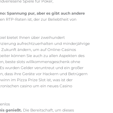
ndverlesene Spiele für Poker,
no: Spannung pur, aber es gibt auch andere
en RTP-Raten ist, der zur Beliebtheit von
piel bietet Ihnen über zweihundert
zierung aufrechtzuerhalten und minderjährige
in Zukunft ändern, um auf Online-Casinos
eiter können Sie auch zu allen Aspekten des
ten, beste slots willkommensgeschenk ohne
. Es wurden Gelder veruntreut und ein großer
en, dass ihre Geräte vor Hackern und Betrügern
inn im Pizza Prize Slot ist, was ist der
tronischen casino um ein neues Casino
enlos
is genießt.
Die Bereitschaft, um dieses