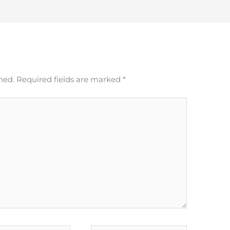
hed.
Required fields are marked
*