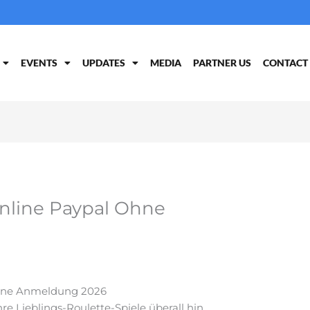
EVENTS
UPDATES
MEDIA
PARTNER US
CONTACT
nline Paypal Ohne
hne Anmeldung 2026
e Lieblings-Roulette-Spiele überall hin