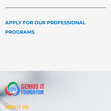
APPLY FOR OUR PROFESSIONAL
PROGRAMS
ABOUT US