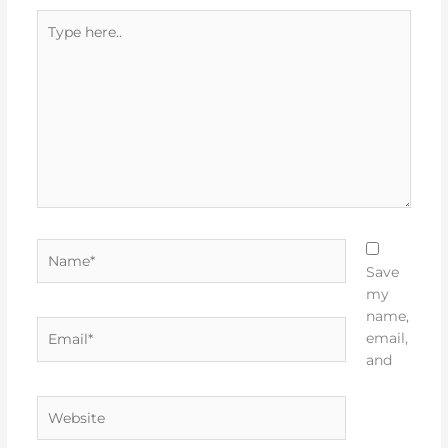
Type
here..
Name*
Save
my
name,
Email*
email,
and
Website