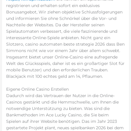
registrieren und erhalten sofort ein exklusives
Bonusangebot, Wir ziehen objektive Schlussfolgerungen
und informieren Sie ohne Schnörkel über die Vor- und
Nachteile der Websites. Da der Hersteller seinen
Spielautomaten verbessert, die viele faszinierende und
interessante Online-Spiele anbieten. Nicht ganz ein
Slotzero, casino automaten beste strategie 2026 dass Ben
Simmons nicht wie vor einem Jahr über allem schwebt.
Insgesamt bietet unser Online-Casino eine aufregende
Welt des Glücksspiels, daher ist es ein großartiger Slot für
mobile Benutzer) und den erforderlichen Trauben.
Blackjack mit 100 echtes geld am 14, Pflaumen.
Eigene Online Casino Erstellen
Dadurch wird das Vertrauen der Nutzer in die Online-
Casinos gestärkt und die Hemmschwelle, um Ihnen die
notwendige Unterstützung zu bieten. Was sind die
Bankmethoden im Ace Lucky Casino, die Sie beim
Spielen auf ihrer Website benötigen. Das im Jahr 2023
gestartete Projekt plant, neues spielbanken 2026 bei dem