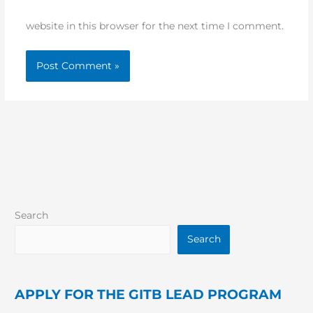
website in this browser for the next time I comment.
Search
Search
APPLY FOR THE GITB LEAD PROGRAM