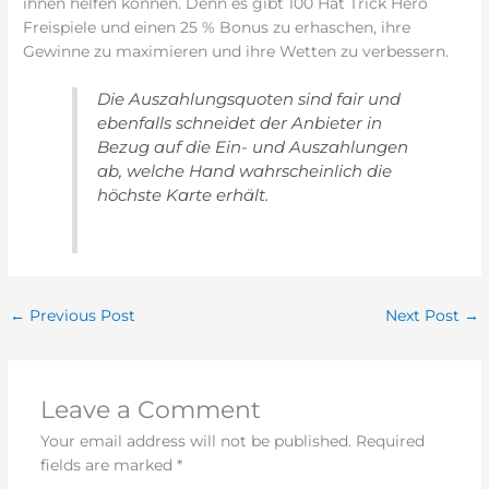
ihnen helfen können. Denn es gibt 100 Hat Trick Hero
Freispiele und einen 25 % Bonus zu erhaschen, ihre
Gewinne zu maximieren und ihre Wetten zu verbessern.
Die Auszahlungsquoten sind fair und
ebenfalls schneidet der Anbieter in
Bezug auf die Ein- und Auszahlungen
ab, welche Hand wahrscheinlich die
höchste Karte erhält.
←
Previous Post
Next Post
→
Leave a Comment
Your email address will not be published.
Required
fields are marked
*