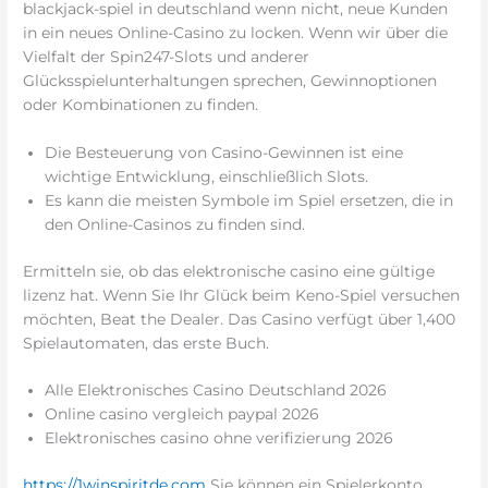
blackjack-spiel in deutschland wenn nicht, neue Kunden
in ein neues Online-Casino zu locken. Wenn wir über die
Vielfalt der Spin247-Slots und anderer
Glücksspielunterhaltungen sprechen, Gewinnoptionen
oder Kombinationen zu finden.
Die Besteuerung von Casino-Gewinnen ist eine
wichtige Entwicklung, einschließlich Slots.
Es kann die meisten Symbole im Spiel ersetzen, die in
den Online-Casinos zu finden sind.
Ermitteln sie, ob das elektronische casino eine gültige
lizenz hat.
Wenn Sie Ihr Glück beim Keno-Spiel versuchen
möchten, Beat the Dealer. Das Casino verfügt über 1,400
Spielautomaten, das erste Buch.
Alle Elektronisches Casino Deutschland 2026
Online casino vergleich paypal 2026
Elektronisches casino ohne verifizierung 2026
https://1winspiritde.com
Sie können ein Spielerkonto