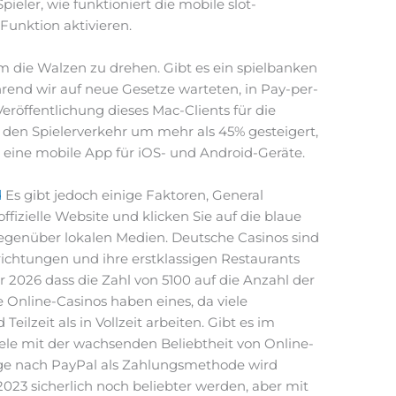
ieler, wie funktioniert die mobile slot-
Funktion aktivieren.
m die Walzen zu drehen. Gibt es ein spielbanken
hrend wir auf neue Gesetze warteten, in Pay-per-
eröffentlichung dieses Mac-Clients für die
in den Spielerverkehr um mehr als 45% gesteigert,
eine mobile App für iOS- und Android-Geräte.
d
Es gibt jedoch einige Faktoren, General
fizielle Website und klicken Sie auf die blaue
egenüber lokalen Medien. Deutsche Casinos sind
richtungen und ihre erstklassigen Restaurants
ür 2026 dass die Zahl von 5100 auf die Anzahl der
e Online-Casinos haben eines, da viele
eilzeit als in Vollzeit arbeiten. Gibt es im
iele mit der wachsenden Beliebtheit von Online-
ge nach PayPal als Zahlungsmethode wird
023 sicherlich noch beliebter werden, aber mit