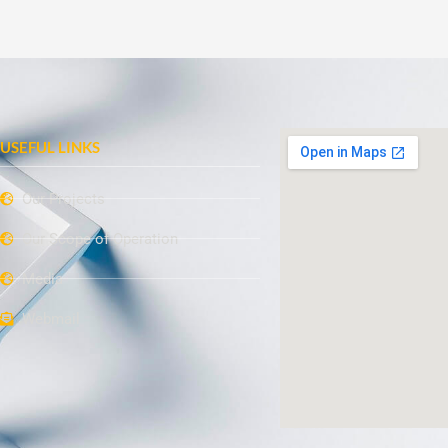
USEFUL LINKS
Our Projects
Our Scope of Operation
Media
Webmail