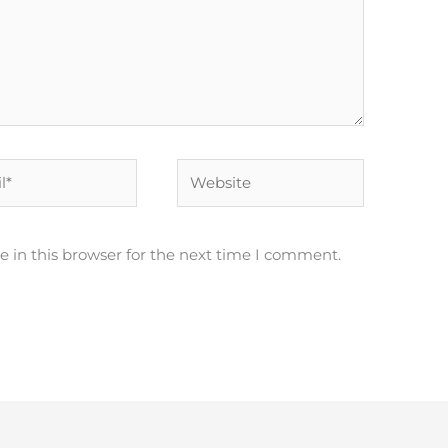
Website
 in this browser for the next time I comment.