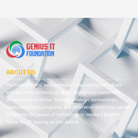
ABOUT US
Promoting Digital Inclusiveness, empowering individuals
with essential technology skills, and driving sustainable
development in Africa. Through strategic partnerships,
capacity-building programs, and innovative initiatives, we aim
to harness the power of technology to create a brighter
future for all, leaving no one behind.