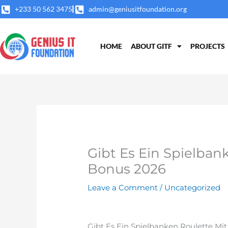
Skip
+233 50 562 3475
admin@geniusitfoundation.org
to
content
HOME
ABOUT GITF
PROJECTS
Gibt Es Ein Spielbank
Bonus 2026
Leave a Comment
/
Uncategorized
Gibt Es Ein Spielbanken Roulette Mit