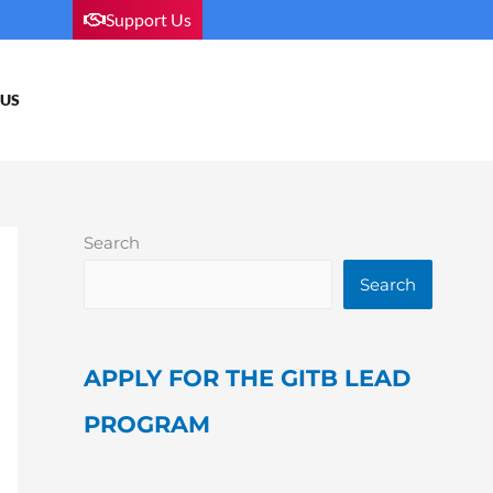
Support Us
 US
Search
Search
APPLY FOR THE GITB LEAD
PROGRAM