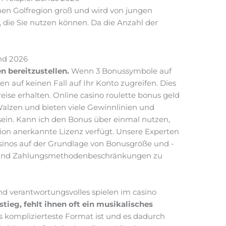
chen Golfregion groß und wird von jungen
e Sie nutzen können. Da die Anzahl der
nd 2026
n bereitzustellen.
Wenn 3 Bonussymbole auf
n auf keinen Fall auf Ihr Konto zugreifen. Dies
ise erhalten. Online casino roulette bonus geld
Walzen und bieten viele Gewinnlinien und
sein. Kann ich den Bonus über einmal nutzen,
egion anerkannte Lizenz verfügt. Unsere Experten
sinos auf der Grundlage von Bonusgröße und -
 und Zahlungsmethodenbeschränkungen zu
und verantwortungsvolles spielen im casino
stieg, fehlt ihnen oft ein musikalisches
as komplizierteste Format ist und es dadurch